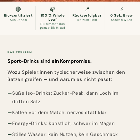
🔴
🍃
📍
⚡
TENNIS · COURT · MATCH · RECOVERY
Bio-zertifiziert
100 % Whole
Rückverfolgbar
0 Sek. Brew
Was ich am Court
Leaf
Aus Japan
Bis zum Feld
Shaken & los
Du nimmst das
wirklich trinke
ganze Blatt auf
Bio Matcha + Sencha aus Japan. 100 % Whole-
Leaf — kein Zucker, kein Crash, keine künstlichen
Stimulanzien. 1000 ml Tritan-Flasche, 9 Frische-
DAS PROBLEM
Packs, Schweißband.
Sport-Drinks sind ein Kompromiss.
Sport Set sichern – 49,90 €
Wozu Spieler:innen typischerweise zwischen den
Sätzen greifen — und warum es nicht passt:
100 % natürlich · Rückverfolgbar bis zum Feld · Kalt oder heiß
Süße Iso-Drinks: Zucker-Peak, dann Loch im
dritten Satz
Kaffee vor dem Match: nervös statt klar
Energy-Drinks: künstlich, schwer im Magen
Stilles Wasser: kein Nutzen, kein Geschmack