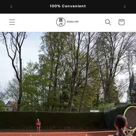
Skip to
Rich & Refreshing
content
Cart