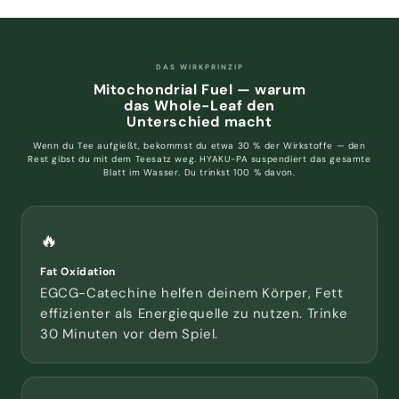
DAS WIRKPRINZIP
Mitochondrial Fuel — warum
das Whole-Leaf den
Unterschied macht
Wenn du Tee aufgießt, bekommst du etwa 30 % der Wirkstoffe — den
Rest gibst du mit dem Teesatz weg. HYAKU-PA suspendiert das gesamte
Blatt im Wasser. Du trinkst 100 % davon.
🔥
Fat Oxidation
EGCG-Catechine helfen deinem Körper, Fett
effizienter als Energiequelle zu nutzen. Trinke
30 Minuten vor dem Spiel.